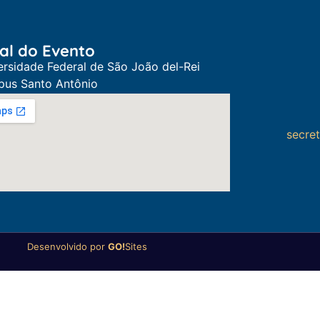
al do Evento
ersidade Federal de São João del-Rei
us Santo Antônio
secre
Desenvolvido por
GO!
Sites