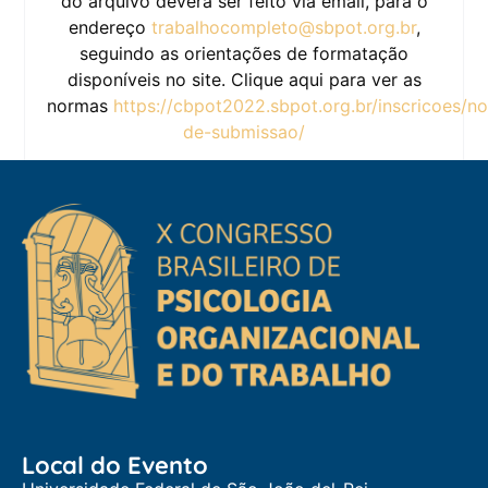
do arquivo deverá ser feito via email, para o
endereço
trabalhocompleto@sbpot.org.br
,
seguindo as orientações de formatação
disponíveis no site. Clique aqui para ver as
normas
https://cbpot2022.sbpot.org.br/inscricoes/n
de-submissao/
Local do Evento