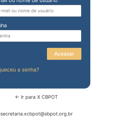
ail ou nome de usuário
nha
Acessar
queceu a senha?
← Ir para X CBPOT
secretaria.xcbpot@sbpot.org.br