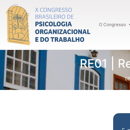
O Congresso
RE01 | R
06