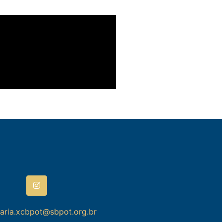
taria.xcbpot@sbpot.org.br