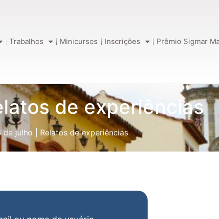
Trabalhos
Minicursos
Inscrições
Prêmio Sigmar Ma
elatos de experiências
 de julho
|
Relatos de experiências