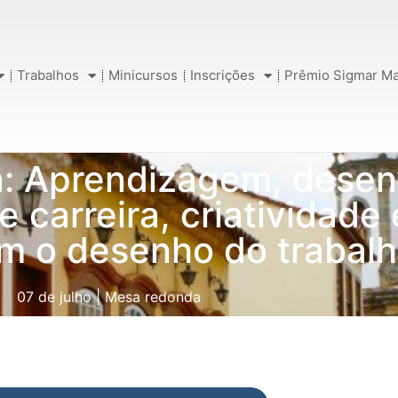
Trabalhos
Minicursos
Inscrições
Prêmio Sigmar Ma
: Aprendizagem, desen
e carreira, criatividade
m o desenho do trabal
07 de julho
|
Mesa redonda