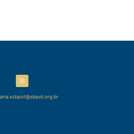
taria.xcbpot@sbpot.org.br