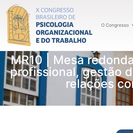
O Congresso
MR10 | Mesa redonda
profissional, gestão d
relações co