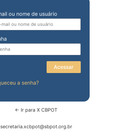
ail ou nome de usuário
nha
Acessar
queceu a senha?
← Ir para X CBPOT
secretaria.xcbpot@sbpot.org.br