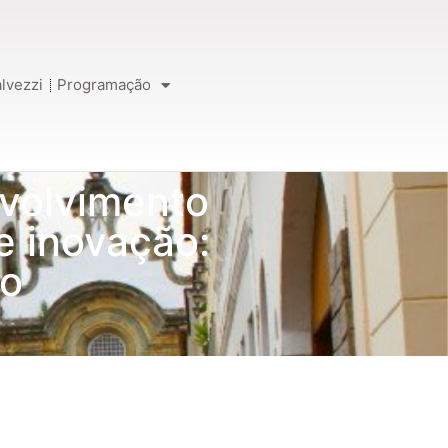
lvezzi
Programação
volvimento
 e inovação:
ho