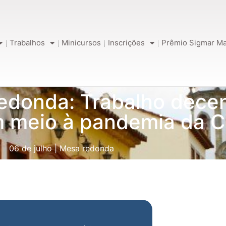
Trabalhos
Minicursos
Inscrições
Prêmio Sigmar Ma
edonda: Trabalho decen
m meio à pandemia da 
06 de julho
|
Mesa redonda