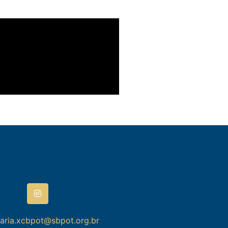
taria.xcbpot@sbpot.org.br