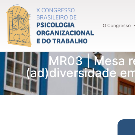
O Congresso
MR03 | Mesa r
(ad)diversidade e