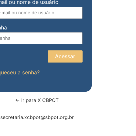
ail ou nome de usuário
nha
Acessar
queceu a senha?
← Ir para X CBPOT
secretaria.xcbpot@sbpot.org.br