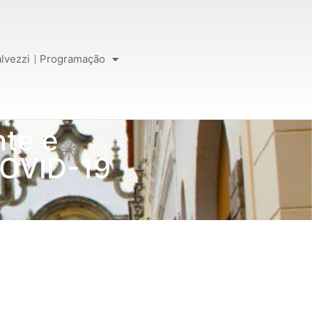
lvezzi
Programação
te e
COVID-19