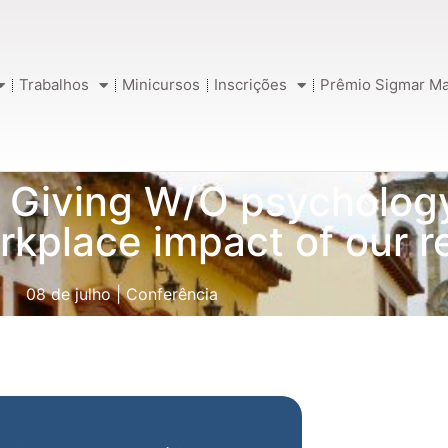
Trabalhos
Minicursos
Inscrições
Prêmio Sigmar Ma
 Giving W/O psychology
rkplace impact of our r
08 de julho
|
Conferência