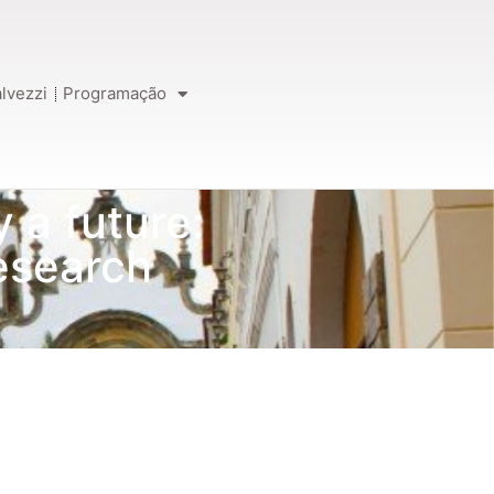
lvezzi
Programação
 a future:
esearch