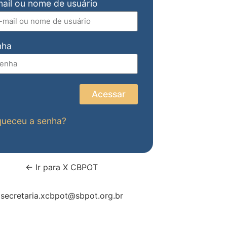
ail ou nome de usuário
nha
Acessar
queceu a senha?
← Ir para X CBPOT
secretaria.xcbpot@sbpot.org.br