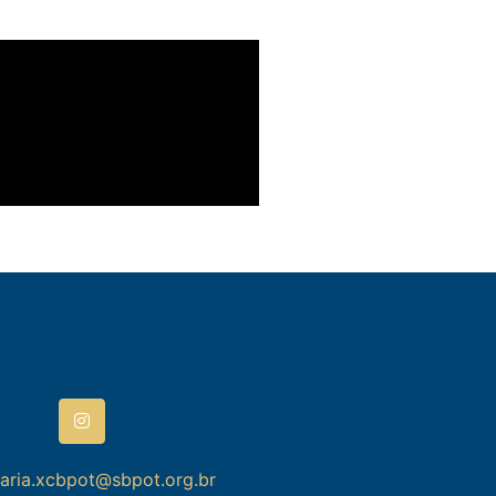
taria.xcbpot@sbpot.org.br